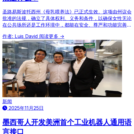
圣路易斯波托西州《母乳喂养法》已正式生效。这项由州议会
批准的法规，确立了具体权利、义务和条件，以确保女性无论
在公共场所还是工作环境中，都能在安全、尊严和功能完善的
环境中进行母乳喂养，保障母婴健康。
作者: Luis David
阅读更多 →
新闻
2025年11月25日
墨西哥人开发美洲首个工业机器人通用语
言接口