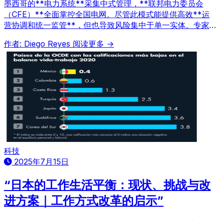
墨西哥的**电力系统**采集中式管理，**联邦电力委员会
（CFE）**全面掌控全国电网。尽管此模式能提供高效**运
营协调和统一监管**，但也导致风险集中于单一实体。专家
指出，若电力基础设施缺乏必要投资与规划，国家恐面临区域
作者: Diego Reyes
阅读更多 →
性或局部性电力崩溃。
科技
2025年7月15日
“日本的工作生活平衡：现状、挑战与改
进方案｜工作方式改革的启示”