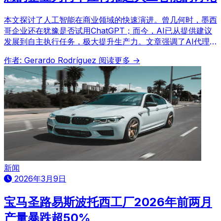
本文探讨了人工智能在商业领域的快速演进。曾几何时，墨西
哥企业还在犹豫是否试用ChatGPT；而今，AI已从提供建议
发展到自主执行任务，极大提升生产力。文章强调了AI代理
（agents）的变革性影响及其在各行业中的实际应用，并指
作者: Gerardo Rodríguez
阅读更多 →
出企业领导者现在必须积极面对这一挑战，而不是推迟行动。
新闻
2026年3月9日
宝马圣路易斯波托西工厂2026年前两月
产量暴跌超50%