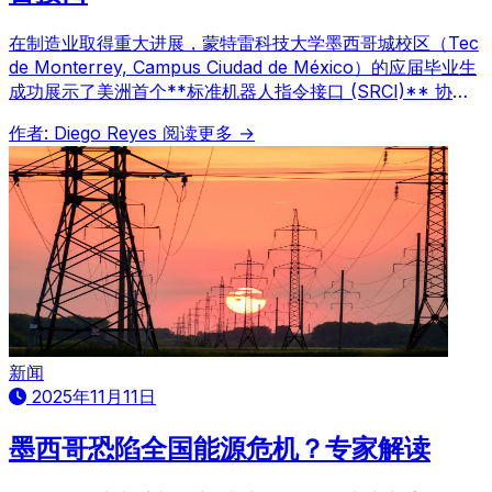
在制造业取得重大进展，蒙特雷科技大学墨西哥城校区（Tec
de Monterrey, Campus Ciudad de México）的应届毕业生
成功展示了美洲首个**标准机器人指令接口 (SRCI)** 协
议。该创新旨在克服自动化制造领域中长期存在的难题，即不
作者: Diego Reyes
阅读更多 →
同品牌工业机器人之间缺乏统一的通信语言，从而大幅提升生
产效率和运营灵活性。
新闻
2025年11月11日
墨西哥恐陷全国能源危机？专家解读