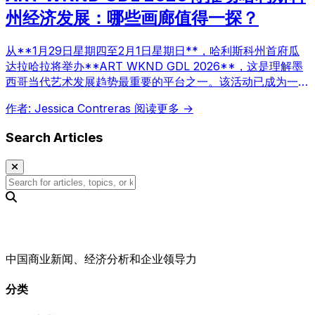
州经济发展：哪些画廊值得一探？
从**1月29日星期四至2月1日星期日**，哈利斯科州首府瓜
达拉哈拉将举办**ART WKND GDL 2026**，这是理解墨
西哥当代艺术发展趋势最重要的平台之一。该活动已成为一个
**创意生态系统**，整合画廊、博物馆、独立工作室和公共
作者: Jessica Contreras
阅读更多 →
空间，使城市成为艺术、对话和审美探索的生动体验。
Search Articles
中国商业新闻、经济分析和企业领导力
分类