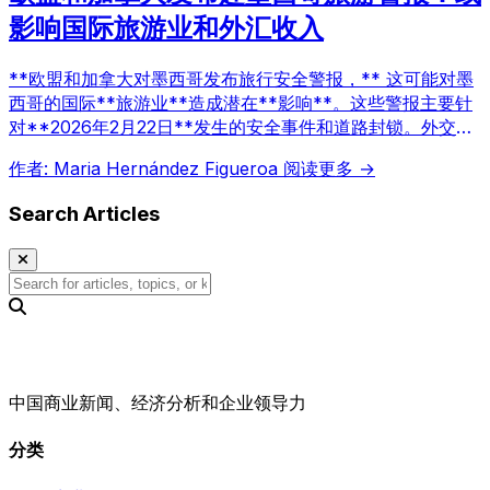
影响国际旅游业和外汇收入
**欧盟和加拿大对墨西哥发布旅行安全警报，** 这可能对墨
西哥的国际**旅游业**造成潜在**影响**。这些警报主要针
对**2026年2月22日**发生的安全事件和道路封锁。外交使
团敦促本国公民在哈利斯科州、格雷罗州和米却肯州等地区寻
作者: Maria Hernández Figueroa
阅读更多 →
求避难并限制出行。此背景下，墨西哥在2025年12月接待了
1010万国际游客，相关部门正在密切关注事态发展。
Search Articles
中国商业新闻、经济分析和企业领导力
分类