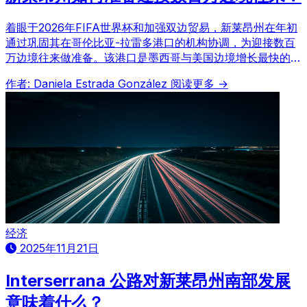
着眼于2026年FIFA世界杯和加强双边贸易，新莱昂州在年初
通过巩固其在哥伦比亚-拉雷多港口的机构协调，为迎接数百
万边境往来做准备。该港口是墨西哥与美国边境增长最快的口
岸之一。
作者: Daniela Estrada González
阅读更多 →
经济
2025年11月21日
Interserrana 公路对新莱昂州南部发展
意味着什么？