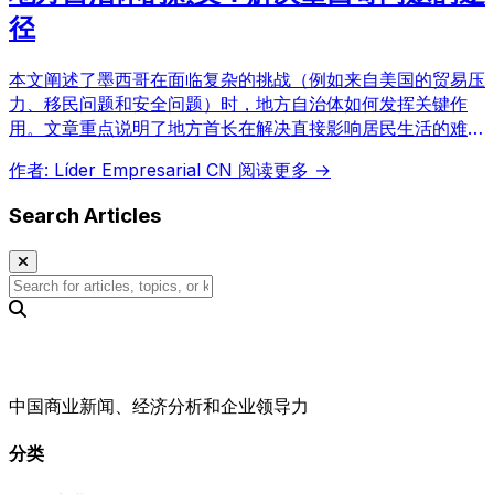
径
本文阐述了墨西哥在面临复杂的挑战（例如来自美国的贸易压
力、移民问题和安全问题）时，地方自治体如何发挥关键作
用。文章重点说明了地方首长在解决直接影响居民生活的难题
中的能力、对多方面问题的理解以及制定有效政策和与其他机
作者: Líder Empresarial CN
阅读更多 →
构合作的重要性。关注地方自治、行政管理、政策制定和墨西
哥经济的读者不容错过。
Search Articles
中国商业新闻、经济分析和企业领导力
分类