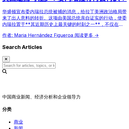
华盛顿宣布委内瑞拉总统被捕的消息，给拉丁美洲政治格局带
来了出人意料的转折。这项由美国总统亲自证实的行动，使委
内瑞拉置于**其近期历史上最关键的时刻之一**，不仅在国
内外引发了广泛关注，更带来了即时的政治、法律和地缘战略
作者: Maria Hernández Figueroa
阅读更多 →
影响，预示着该国未来走向的巨大不确定性。
Search Articles
中国商业新闻、经济分析和企业领导力
分类
商业
新闻