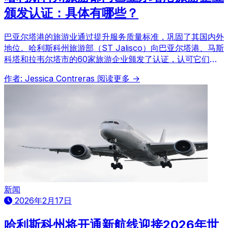
颁发认证：具体有哪些？
巴亚尔塔港的旅游业通过提升服务质量标准，巩固了其国内外
地位。哈利斯科州旅游部（ST Jalisco）向巴亚尔塔港、马斯
科塔和拉韦尔塔市的60家旅游企业颁发了认证，认可它们在
持续改进、卫生和企业管理方面的承诺，提升了该地区的旅游
作者: Jessica Contreras
阅读更多 →
竞争力。
新闻
2026年2月17日
哈利斯科州将开通新航线迎接2026年世