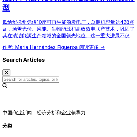
型
瓜纳华托州凭借10座可再生能源发电厂，总装机容量达428兆
瓦，涵盖光伏、风能、生物能源和高效热电联产技术，巩固了
其在清洁能源生产领域的全国领先地位。这一重大进展不仅加
强了能源安全，提升了工业竞争力，还将该州定位为可持续发
作者: Maria Hernández Figueroa
阅读更多 →
展的典范。这些设施每年可减少88万吨二氧化碳排放。
Search Articles
中国商业新闻、经济分析和企业领导力
分类