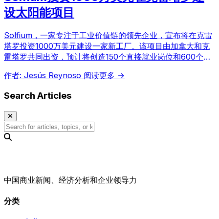
设太阳能项目
Solfium，一家专注于工业价值链的领先企业，宣布将在克雷
塔罗投资1000万美元建设一家新工厂。该项目由加拿大和克
雷塔罗共同出资，预计将创造150个直接就业岗位和600个间
接就业岗位，进一步巩固该州作为墨西哥能源创新战略枢纽的
作者: Jesús Reynoso
阅读更多 →
地位。
Search Articles
中国商业新闻、经济分析和企业领导力
分类