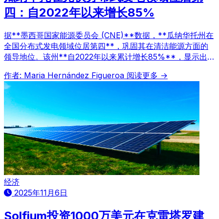
四：自2022年以来增长85%
据**墨西哥国家能源委员会 (CNE)**数据，**瓜纳华托州在
全国分布式发电领域位居第四**，巩固其在清洁能源方面的
领导地位。该州**自2022年以来累计增长85%**，显示出其
在能源转型方面的显著进展。2025年，瓜纳华托新增8.57兆
作者: Maria Hernández Figueroa
阅读更多 →
瓦容量，其中**99%以上为太阳能光伏系统**。目前，全州
已安装**298.63兆瓦**分布式发电容量，致力于实现**可持
续性、可负担性和能源公平**。
经济
2025年11月6日
Solfium投资1000万美元在克雷塔罗建