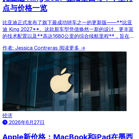
点与价格一览
比亚迪正式发布了旗下最成功轿车之一的更新版——**比亚
迪 King 2027**。这款新车型凭借焕然一新的设计、更丰富
的技术配置以及**高达1680公里的综合续航里程**，旨在提
升细分市场标准，并已成为汽车行业讨论的焦点。
作者: Jessica Contreras
阅读更多 →
经济
2026年6月27日
Apple新价格：MacBook和iPad在墨西