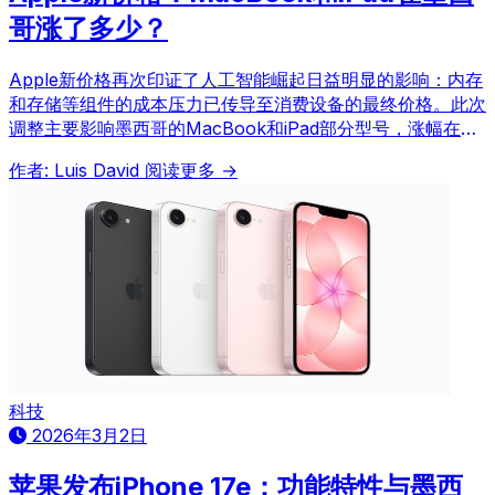
哥涨了多少？
Apple新价格再次印证了人工智能崛起日益明显的影响：内存
和存储等组件的成本压力已传导至消费设备的最终价格。此次
调整主要影响墨西哥的MacBook和iPad部分型号，涨幅在两
千至七千比索之间，反映出关键部件成本因AI数据中心需求
作者: Luis David
阅读更多 →
增加而上涨。
科技
2026年3月2日
苹果发布iPhone 17e：功能特性与墨西