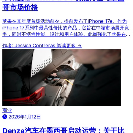
哥市场价格
苹果在其年度首场活动前夕，提前发布了iPhone 17e。作为
iPhone 17系列中最具性价比的产品，它旨在中端市场展开竞
争，同时不牺牲性能、设计和用户体验。此举强化了苹果在墨
西哥等对价格敏感的市场推广先进技术、扩大用户基础的战
作者: Jessica Contreras
阅读更多 →
略。
商业
2026年1月12日
Denza汽车在墨西哥启动运营：关于比