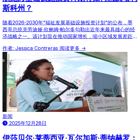
斯科州？
随着2026-2030年“福祉发展基础设施投资计划”的公布，墨
西哥总统克劳迪娅·欣鲍姆·帕尔多勾勒出近年来最具雄心的经
济战略之一。该计划旨在推动国家增长，缩小区域发展差距，
并从地方层面增强主权、创造社会福祉。
作者: Jessica Contreras
阅读更多 →
新闻
2025年12月28日
伊莎贝尔·莱蒂西亚·瓦尔加斯·蒂纳赫罗：