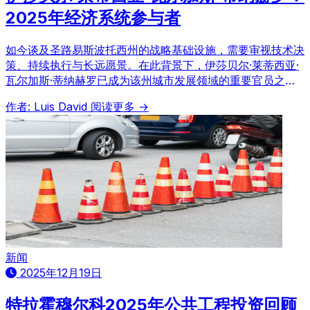
2025年经济系统参与者
如今谈及圣路易斯波托西州的战略基础设施，需要审视技术决
策、持续执行与长远愿景。在此背景下，伊莎贝尔·莱蒂西亚·
瓦尔加斯·蒂纳赫罗已成为该州城市发展领域的重要官员之
一，她在公共工程、质量控制及都会区规划方面的贡献，显著
作者: Luis David
阅读更多 →
推动了当地经济增长和互联互通。
新闻
2025年12月19日
特拉霍穆尔科2025年公共工程投资回顾