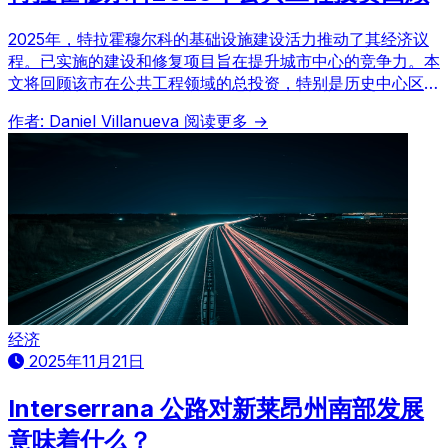
2025年，特拉霍穆尔科的基础设施建设活力推动了其经济议
程。已实施的建设和修复项目旨在提升城市中心的竞争力。本
文将回顾该市在公共工程领域的总投资，特别是历史中心区的
现代化改造，包括街道、广场的翻新以及服务网络的升级，展
作者: Daniel Villanueva
阅读更多 →
望其对区域发展的影响。
经济
2025年11月21日
Interserrana 公路对新莱昂州南部发展
意味着什么？