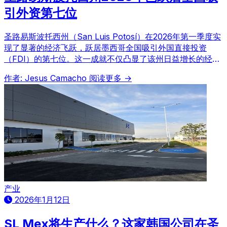
引外资第七位
圣路易斯波托西州（San Luis Potosí）在2026年第一季度实
现了显著的经济飞跃，跃居墨西哥全国吸引外国直接投资
（FDI）的第七位。这一成就不仅凸显了该州日益增长的经济
影响力，也进一步巩固了其作为巴希奥地区（Bajío）工业活
作者: Jesus Camacho
阅读更多 →
力中心的地位，预示着墨西哥国际投资版图的新变化。
产业
2026年1月12日
SL Mex将生产什么？这家韩国公司在圣