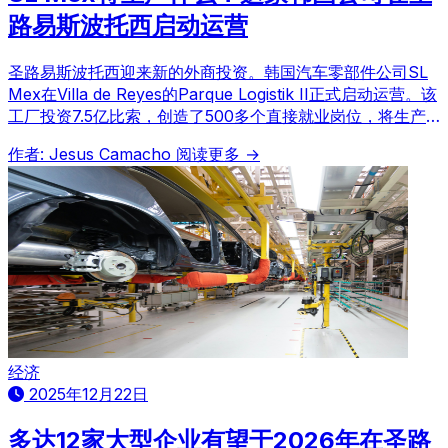
路易斯波托西启动运营
圣路易斯波托西迎来新的外商投资。韩国汽车零部件公司SL
Mex在Villa de Reyes的Parque Logistik II正式启动运营。该
工厂投资7.5亿比索，创造了500多个直接就业岗位，将生产
汽车前灯模块，并计划为宝马、通用、起亚和现代等国际汽车
作者: Jesus Camacho
阅读更多 →
制造商供货，预计2030年年销售额将达1.44亿美元。
经济
2025年12月22日
多达12家大型企业有望于2026年在圣路