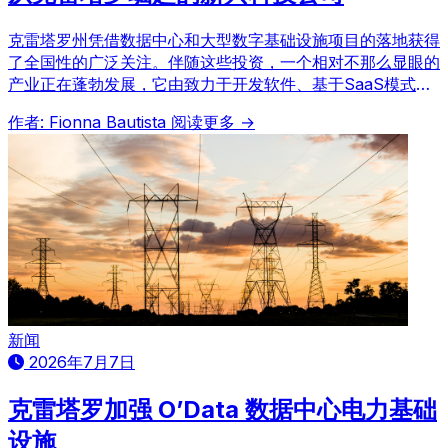
克雷塔罗州凭借数据中心和大型数字基础设施项目的落地获得
了全国性的广泛关注。伴随这些投资，一个相对不那么显眼的
产业正在蓬勃发展，它由致力于开发软件、基于SaaS模式的
平台、人工智能及自动化工具的科技公司构成，展现出该地区
作者: Fionna Bautista
阅读更多 →
在技术创新领域的深厚潜力。
新闻
2026年7月7日
克雷塔罗加强 O’Data 数据中心电力基础
设施