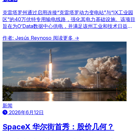
克雷塔罗州通过启用连接“克雷塔罗动力变电站”与“IX工业园
区”的40万伏特专用输电线路，强化其电力基础设施。该项目
旨在为O’Data数据中心供电，并满足该州工业和技术日益增
长的需求，为关键数字经济项目提供电力保障。
作者: Jesús Reynoso
阅读更多 →
新闻
2026年6月12日
SpaceX 华尔街首秀：股价几何？