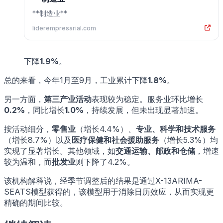
**制造业**
liderempresarial.com
下降
1.9%
。
总的来看，今年1月至9月，工业累计下降
1.8%
。
另一方面，
第三产业活动
表现较为稳定。服务业环比增长
0.2%
，同比增长
1.0%
，持续发展，但未出现显著加速。
按活动细分，
零售业
（增长4.4%）、
专业、科学和技术服务
（增长8.7%）以及
医疗保健和社会援助服务
（增长5.3%）均
实现了显著增长。其他领域，如
交通运输、邮政和仓储
，增速
较为温和，而
批发业
则下降了4.2%。
该机构解释说，经季节调整后的结果是通过X-13ARIMA-
SEATS模型获得的，该模型用于消除日历效应，从而实现更
精确的期间比较。