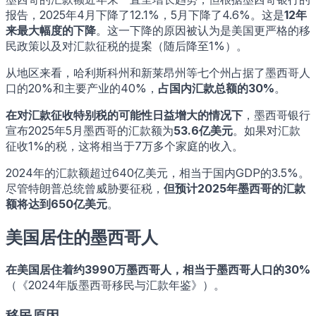
报告，2025年4月下降了12.1%，5月下降了4.6%。这是
12年
来最大幅度的下降
。这一下降的原因被认为是美国更严格的移
民政策以及对汇款征税的提案（随后降至1%）。
从地区来看，哈利斯科州和新莱昂州等七个州占据了墨西哥人
口的20%和主要产业的40%，
占国内汇款总额的30%
。
在对汇款征收特别税的可能性日益增大的情况下
，墨西哥银行
宣布2025年5月墨西哥的汇款额为
53.6亿美元
。如果对汇款
征收1%的税，这将相当于7万多个家庭的收入。
2024年的汇款额超过640亿美元，相当于国内GDP的3.5%。
尽管特朗普总统曾威胁要征税，
但预计2025年墨西哥的汇款
额将达到650亿美元
。
美国居住的墨西哥人
在美国居住着约3990万墨西哥人，相当于墨西哥人口的30%
（《2024年版墨西哥移民与汇款年鉴》）。
移民原因