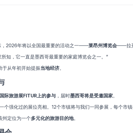
示，2026年将以全国最重要的活动之一——
莱昂州博览会
——拉
家所知，它一直是墨西哥最重要的家庭博览会之一。”
助于从年初开始提振
当地经济
。
与
际旅游展FITUR上的参与
，届时
墨西哥将是受邀国家
。
响力、一个强化过的展位亮相。12个市镇将与我们一同参展，每个市
该州定位为一个
多元化的旅游目的地
。
易会