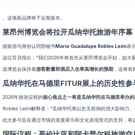
。这项新品牌将于近期发布。
莱昂州博览会将拉开瓜纳华托旅游年序幕
据旅游与身份认同部秘书
María Guadalupe Robles León
表
这位官员指出：“我们2026年将首先从莱昂博览会开始，如大
该博览会保持着
游客数量和酒店入住率高增长的预期
，这将有
瓜纳华托在马德里FITUR展上的历史性参
2026年旅游议程的
核心焦点之一将是瓜纳华托在马德里举办的国
Robles León解释道：“瓜纳华托将以史无前例的强大影
此次参与旨在通过市镇的直接展示和文化表现形式的支持，将
国际议程：哥伦比亚和阿卡普尔科旅游交