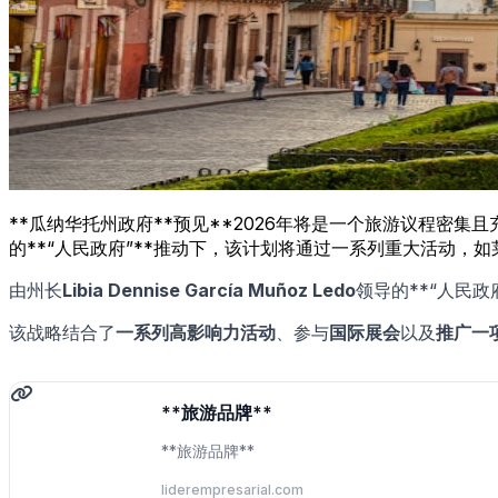
**瓜纳华托州政府**预见**2026年将是一个旅游议程密集且充满战略
的**“人民政府”**推动下，该计划将通过一系列重大活动
由州长
Libia Dennise García Muñoz Ledo
领导的**“人民政
该战略结合了
一系列高影响力活动
、参与
国际展会
以及
推广一
**旅游品牌**
**旅游品牌**
liderempresarial.com