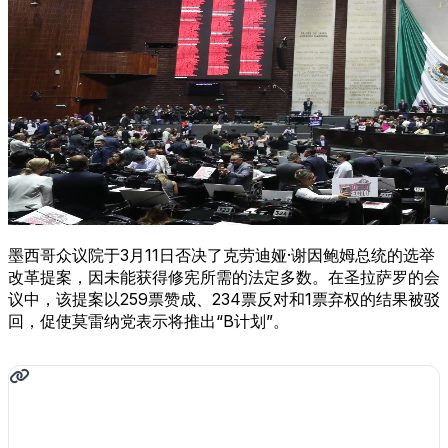
墨西哥众议院于3月11日否决了克劳迪娅·谢因鲍姆总统的选举
改革提案，因未能获得修宪所需的法定多数。在圣拉萨罗的会
议中，该提案以259票赞成、234票反对和1票弃权的结果被驳
回，促使莫雷纳党表示将推出“B计划”。