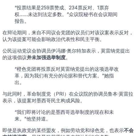
“投票结果是259票赞成、234票反对、1票弃
权……未达到法定多数。”众议院秘书在会议期间
报告。
在辩论期间，来自不同议会党团的议员们对该议案表示反对，
认为该提案可能会影响政治代表性和民主平衡。
公民运动党议会协调员伊冯娜·奥尔特加表示，莫雷纳党提出
的这项倡议
并未加强选举制度
。
“橙色党团将投票反对莫雷纳党提出的这项选举改
革，因为我们有充分的论据和替代方案。”她指
出。
与此同时，革命制度党（PRI）在众议院的协调员鲁本·莫雷拉
表示，该提案对墨西哥民主构成风险。
“我们即将讨论的是墨西哥选举制度的现在和未
来。”他坚持道。
即使是执政党的某些盟友，例如劳动党和绿色党，也表示
不会