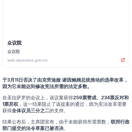
众议院
众议院
web.diputados.gob.mx
于3月11日否决了由克劳迪娅·谢因鲍姆总统推动的选举改革，
因为它未能达到修改宪法所需的法定多数。
在圣拉萨罗的会议上，该议案获得
259票赞成、234票反对和
1票弃权
，这一结果阻止了该提案的通过，因为宪法改革需要
获得
全体议员三分之二
的支持。
结果公布后，主席团宣布，由于未能获得所需票数，
联邦行政
部门提交的法令草案已被否决
。