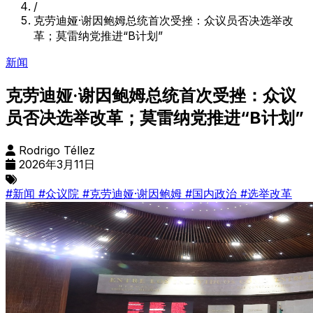
/
克劳迪娅·谢因鲍姆总统首次受挫：众议员否决选举改
革；莫雷纳党推进“B计划”
新闻
克劳迪娅·谢因鲍姆总统首次受挫：众议
员否决选举改革；莫雷纳党推进“B计划”
Rodrigo Téllez
2026年3月11日
#新闻
#众议院
#克劳迪娅·谢因鲍姆
#国内政治
#选举改革