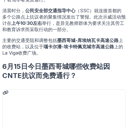
清晨时分，
公民安全部交通指导中心
（SSC）就连接首都的
多个公路点上抗议者的聚集情况发出了警报。此次示威活动预
计在
上午10:30左右
举行，是异见教师群体为要求关注其劳工
和教育诉求而采取行动的一部分。
主要的交通受阻和调整包括
墨西哥城-库埃纳瓦卡高速公路
上
的收费站，以及位于
瑙卡尔潘-埃卡特佩克城市高速公路
上的
La Viga收费广场。
6月15日今日墨西哥城哪些收费站因
CNTE抗议而免费通行？