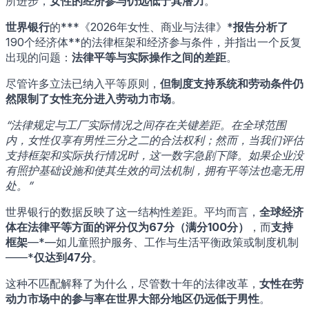
所进步，
女性的经济参与仍远低于其潜力
。
世界银行
的***《2026年女性、商业与法律》*
报告分析了
190个经济体**的法律框架和经济参与条件，并指出一个反复
出现的问题：
法律平等与实际操作之间的差距
。
尽管许多立法已纳入平等原则，
但制度支持系统和劳动条件仍
然限制了女性充分进入劳动力市场
。
“法律规定与工厂实际情况之间存在关键差距。在全球范围
内，女性仅享有男性三分之二的合法权利；然而，当我们评估
支持框架和实际执行情况时，这一数字急剧下降。如果企业没
有照护基础设施和使其生效的司法机制，拥有平等法也毫无用
处。”
世界银行的数据反映了这一结构性差距。平均而言，
全球经济
体在法律平等方面的评分仅为67分（满分100分）
，而
支持
框架
—*—如儿童照护服务、工作与生活平衡政策或制度机制
——*
仅达到47分
。
这种不匹配解释了为什么，尽管数十年的法律改革，
女性在劳
动力市场中的参与率在世界大部分地区仍远低于男性
。