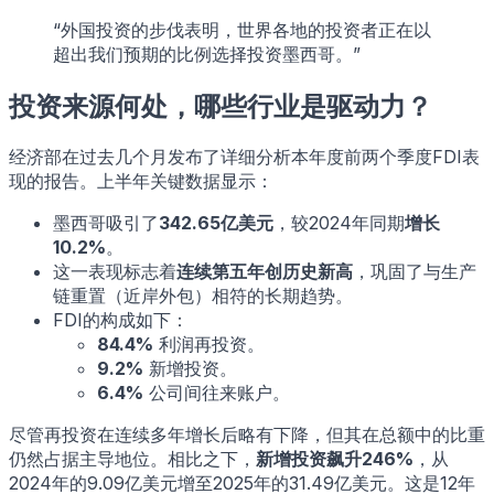
“外国投资的步伐表明，世界各地的投资者正在以
超出我们预期的比例选择投资墨西哥。”
投资来源何处，哪些行业是驱动力？
经济部在过去几个月发布了详细分析本年度前两个季度FDI表
现的报告。上半年关键数据显示：
墨西哥吸引了
342.65亿美元
，较2024年同期
增长
10.2%
。
这一表现标志着
连续第五年创历史新高
，巩固了与生产
链重置（近岸外包）相符的长期趋势。
FDI的构成如下：
84.4%
利润再投资。
9.2%
新增投资。
6.4%
公司间往来账户。
尽管再投资在连续多年增长后略有下降，但其在总额中的比重
仍然占据主导地位。相比之下，
新增投资飙升246%
，从
2024年的9.09亿美元增至2025年的31.49亿美元。这是12年