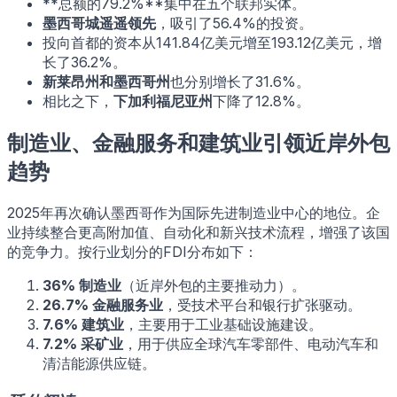
**总额的79.2%**集中在五个联邦实体。
墨西哥城遥遥领先
，吸引了56.4%的投资。
投向首都的资本从141.84亿美元增至193.12亿美元，增
长了36.2%。
新莱昂州和墨西哥州
也分别增长了31.6%。
相比之下，
下加利福尼亚州
下降了12.8%。
制造业、金融服务和建筑业引领近岸外包
趋势
2025年再次确认墨西哥作为国际先进制造业中心的地位。企
业持续整合更高附加值、自动化和新兴技术流程，增强了该国
的竞争力。按行业划分的FDI分布如下：
36% 制造业
（近岸外包的主要推动力）。
26.7% 金融服务业
，受技术平台和银行扩张驱动。
7.6% 建筑业
，主要用于工业基础设施建设。
7.2% 采矿业
，用于供应全球汽车零部件、电动汽车和
清洁能源供应链。