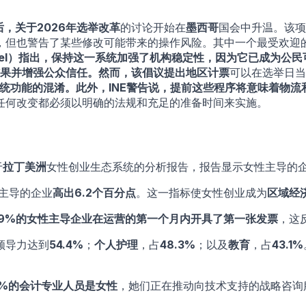
后，关于
2026年选举改革
的讨论开始在
墨西哥
国会中升温。该项
，但也警告了某些修改可能带来的操作风险。其中一个最受欢迎
el）
指出，保持这一系统加强了机构稳定性，因为它已成为公民
果并增强公众信任。然而，该倡议提出
地区计票
可以在选举日当
统功能的混淆。此外，INE警告说，提前这些程序将意味着
物流
任何改变都必须以明确的法规和充足的准备时间来实施。
于
拉丁美洲
女性创业生态系统的分析报告，报告显示女性主导的
主导的企业
高出6.2个百分点
。这一指标使女性创业成为
区域经
.79%的女性主导企业在运营的第一个月内开具了第一张发票
，这
领导力达到
54.4%
；
个人护理
，占
48.3%
；以及
教育
，占
43.1%
4%的会计专业人员是女性
，她们正在推动向技术支持的战略咨询