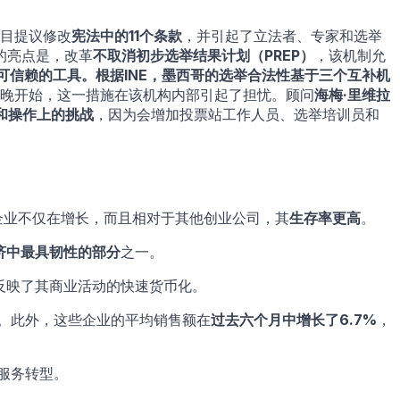
目提议修改
宪法中的11个条款
，并引起了立法者、专家和选举
的亮点是，改革
不取消初步选举结果计划（PREP）
，该机制允
可信赖的工具。根据INE，墨西哥的选举合法性基于三个互补机
晚开始，这一措施在该机构内部引起了担忧。顾问
海梅·里维拉
和操作上的挑战
，因为会增加投票站工作人员、选举培训员和
企业不仅在增长，而且相对于其他创业公司，其
生存率更高
。
济中最具韧性的部分
之一。
反映了其商业活动的快速货币化。
。此外，这些企业的平均销售额在
过去六个月中增长了6.7%
，
服务转型。