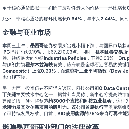
至于核心通货膨胀——剔除了波动性最大的价格——环比增长
此外，非核心通货膨胀环比增长
0.64%
，年率为
2.44%
。同时
金融与商业市场
本周三上午，
墨西哥
证券交易所出现小幅下跌，与国际市场趋
IPC
指数下跌0.19%，报67,270.03点。同时，
机构证券交易所（Bols
跌。跌幅最大的包括
Industrias Peñoles
，下跌3.93%；
Grup
与伊朗封锁
霍尔木兹海峡
有关，该海峡是全球石油贸易的关键
Composite）
上涨0.33%，而
道琼斯工业平均指数（Dow Jones 
也出现下跌。
另一方面，投资仍在不断涌入该国。科技公司
KIO Data Cent
丁美洲
主要技术中心之一。据首都当局称，新中心将提高城市
建设阶段，预计将创造
约3000个直接和间接就业机会
，这也
术潜力及其对创新项目的吸引力。该公司首席执行官
奥克塔维奥
了可持续发展标准。目前，
KIO使用能源的79%来自可再生能
影响墨西哥商业部门的法律改革