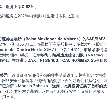
%
，服务上涨
0.52%
。
品和服务在2026年初继续对生活成本构成压力。
证券交易所（Bolsa Mexicana de Valores）
的
S&P/BMV
17%，报1,336.03点。在墨西哥主要股指中，多数发行人股价下
ario del Centro Norte
(OMA)，下跌1.46%。市场紧张情绪
到每桶200美元。在
华尔街
，
纳斯达克综合指数（Nasdaq
09%。在欧洲，
DAX
、
FTSE 100
、
CAC 40
和
IBEX 35
等指数
万美元
。该项目旨在加强首都的数字基础设施，并将其定位为
拉
、网络安全和物流等关键部门的数字平台的邻近性和延迟性。在
巴尔萨（Manola Zabalza）
强调，此类投资证实了首都的技
施将确保企业和公共机构更高的运营连续性和数字安全。该项目还融入
少用水量。