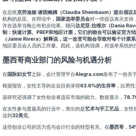
在总统
克劳迪娅·谢因鲍姆（Claudia Sheinbaum）
提出倡议
机构的反应。在辩论中，
国家选举委员会
对一些提议表示支持
许在选举当晚公布初步结果。顾问
达尼亚·拉维尔（Dania Rav
制：
快速计票、PREP和地区计票
，它们的吻合可以验证官方结
（Jaime Rivera）
解释说，这一改变可能会导致对每个计票系
地区委员会人员的工作量。因此，该机构强调，对选举系统的
墨西哥商业部门的风险与机遇分析
在
国际妇女节
之际，会计管理平台
Alegra.com
发布了一份关
根据报告，女性主导的企业目前录得
63.6%的生存率
，比男性
该研究还强调了女性创业者适应市场的能力。数据显示，
78
在女性参与度最高的行业中，突出的是
艺术与手工艺品
，女性
达到
32美元
。
这些创业公司的活力也与会计行业的转型有关。在
墨西哥
，
5