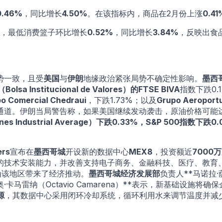
0.46%
，同比增长
4.50%
。在该指标内，商品在2月份上涨
0.41
，最低消费篮子环比增长
0.52%
，同比增长
3.84%
，反映出食
势一致，且受
美国
与
伊朗
地缘政治紧张局势不确定性影响。
墨西哥
a Institucional de Valores）
的
FTSE BIVA
指数下跌0.
o Comercial Chedraui
，下跌1.73%；以及
Grupo Aeroportu
通道。伊朗当局警告称，如果美国继续发动袭击，原油价格可能达
Industrial Average）
下跌0.33%，
S&P 500
指数下跌0.
ers
宣布在
墨西哥城
开设新的数据中心
MEX8
，投资额近
7000
的技术安装能力，并改善支持电子商务、金融科技、医疗、教育
为该地区带来了经济推动。
墨西哥城经济发展部
负责人**马诺拉·萨
·卡马雷纳（Octavio Camarena）**表示，新基础设
源
，其数据中心采用闭环冷却系统，循环利用水来调节温度并减