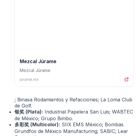
Mezcal Júrame
Mezcal Júrame
jurame.mx
; Binasa Rodamientos y Refacciones; La Loma Club
de Golf.
银奖 (Plata):
Industrial Papelera San Luis; WABTEC
de México; Grupo Bimbo.
多彩奖 (Multicolor):
SIIX EMS México; Bombas
Grundfos de México Manufacturing; SABIC; Lear