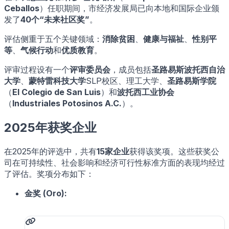
Ceballos
）任职期间，市经济发展局已向本地和国际企业颁
发了
40个“未来社区奖”
。
评估侧重于五个关键领域：
消除贫困
、
健康与福祉
、
性别平
等
、
气候行动
和
优质教育
。
评审过程设有一个
评审委员会
，成员包括
圣路易斯波托西自治
大学
、
蒙特雷科技大学
SLP校区、理工大学、
圣路易斯学院
（
El Colegio de San Luis
）和
波托西工业协会
（
Industriales Potosinos A.C.
）。
2025年获奖企业
在2025年的评选中，共有
15家企业
获得该奖项。这些获奖公
司在可持续性、社会影响和经济可行性标准方面的表现均经过
了评估。奖项分布如下：
金奖 (Oro):