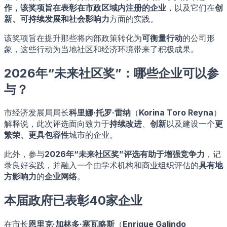
作，该奖项旨在表彰在
市政区域内注册的企业
，以及它们在
创
新、可持续发展和社会影响力
方面的实践。
该奖项旨在提升那些将内部政策转化为
可衡量行动
的公司形
象，这些行动为当地社区和经济环境带来了积极成果。
2026年“未来社区奖”：哪些企业可以参
与？
市经济发展局局长
科里娜·托罗·雷纳
（
Korina Toro Reyna
）
解释说，此次评选面向致力于
持续改进
、
创新
以及建设一个
更
繁荣、更具包容性
城市的企业。
此外，参与
2026年“未来社区奖”
评选有助于
增强竞争力
，记
录良好实践，并融入一个由学术机构和商业组织评估的
具有地
方影响力
的
企业网络
。
本届政府已表彰40家企业
在市长
恩里克·加林多·塞瓦略斯
（
Enrique Galindo